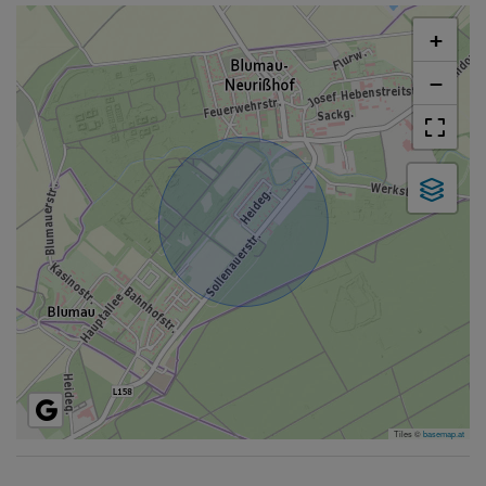
+
−
Tiles ©
basemap.at