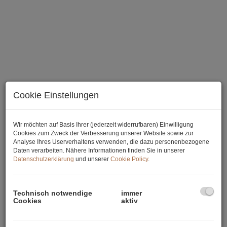
Cookie Einstellungen
Wir möchten auf Basis Ihrer (jederzeit widerrufbaren) Einwilligung
Beschreibung
Cookies zum Zweck der Verbesserung unserer Website sowie zur
Analyse Ihres Userverhaltens verwenden, die dazu personenbezogene
Daten verarbeiten. Nähere Informationen finden Sie in unserer
Baugrundstück in begehrter Lage!
Datenschutzerklärung
und unserer
Cookie Policy
.
In bester Lage, in einer ruhigen Seitengasse in Blumau-
Neurißhof, liegt das ideal ausgerichtete, sonnige Baugrundstück.
Neben der traumhaften Lage bietet das Grundstück eine
Technisch notwendige
immer
Cookies
aktiv
vorteilhafte rechteckige und ebene Beschaffenheit, die nicht
zuletzt deswegen höchste Lebensqualität für die zukünftigen
Besitzer schafft. Die Fläche erstreckt sich in Summe auf ca. 731