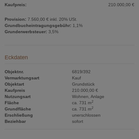
Kaufpreis:
210.000,00 €
Provision:
7.560,00 € inkl. 20% USt.
Grundbucheintragungsgebühr:
1,1%
Grunderwerbsteuer:
3,5%
Eckdaten
Objektnr.
6819/392
Vermarktungsart
Kauf
Objektart
Grundstück
Kaufpreis
210.000,00 €
Nutzungsart
Wohnen
Anlage
2
Fläche
ca. 731 m
2
Grundfläche
ca. 731 m
Erschließung
unerschlossen
Beziehbar
sofort