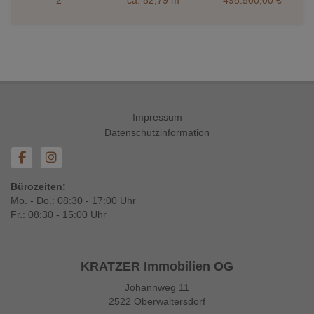
2
ca. 82,79 m
498.500,00 €
Impressum
Datenschutzinformation
Bürozeiten:
Mo. - Do.: 08:30 - 17:00 Uhr
Fr.: 08:30 - 15:00 Uhr
KRATZER Immobilien OG
Johannweg 11
2522 Oberwaltersdorf