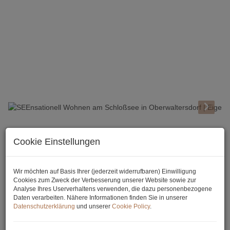
Beschreibung
Cookie Einstellungen
Der Traum vom Haus am See!
Wir möchten auf Basis Ihrer (jederzeit widerrufbaren) Einwilligung
Besonders für Familien und Paare geeignet liegt diese
Cookies zum Zweck der Verbesserung unserer Website sowie zur
einzigartige Immobilie direkt am See, in einer wundervoll grünen
Analyse Ihres Userverhaltens verwenden, die dazu personenbezogene
Umgebung. Das 1989 errichtete Einfamilienhaus besticht neben
Daten verarbeiten. Nähere Informationen finden Sie in unserer
der erstklassigen und grandiosen Lage durch eine durchdachte
Datenschutzerklärung
und unserer
Cookie Policy
.
und gemütliche Raumaufteilung. Das Wohnhaus weist eine
Fläche von ca. 112 m² verteilt auf zwei Ebenen auf und bietet