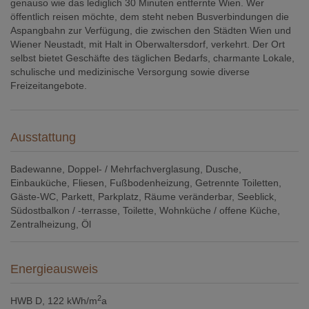
genauso wie das lediglich 30 Minuten entfernte Wien. Wer
öffentlich reisen möchte, dem steht neben Busverbindungen die
Aspangbahn zur Verfügung, die zwischen den Städten Wien und
Wiener Neustadt, mit Halt in Oberwaltersdorf, verkehrt. Der Ort
selbst bietet Geschäfte des täglichen Bedarfs, charmante Lokale,
schulische und medizinische Versorgung sowie diverse
Freizeitangebote.
Ausstattung
Badewanne
Doppel- / Mehrfachverglasung
Dusche
Einbauküche
Fliesen
Fußbodenheizung
Getrennte Toiletten
Gäste-WC
Parkett
Parkplatz
Räume veränderbar
Seeblick
Südostbalkon / -terrasse
Toilette
Wohnküche / offene Küche
Zentralheizung
Öl
Energieausweis
2
HWB
D, 122 kWh/m
a