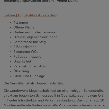
Besichtigungswunsch äußern - Vielen Dank!
Fakten | Highlights | Ausstattung
4 Zimmer
Offene Küche
Garten mit großer Terrasse
Direkter, eigener Seezugang
Seeterrasse mit Steg
2 Badezimmer
2 separate WCs
Fußbodenheizung
Unterkellert
Parkplatz für ein Auto
Ölheizung
Grün- und Ruhelage
Der Vermittler ist als Doppelmakler tätig.
Die wundervolle Liegenschaft liegt an einer ruhigen Seitenstraße,
direkt am begehrten Schlosssee II in Oberwaltersdorf, einem Ort
mit guter Infrastruktur und Verkehrsanbindung. Das nur knapp 10
Minuten entfernte Baden bietet alle Vorzüge des urbanen Lebens,