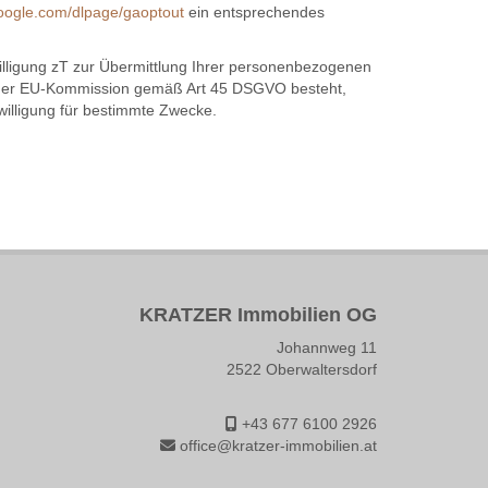
.google.com/dlpage/gaoptout
ein entsprechendes
willigung zT zur Übermittlung Ihrer personenbezogenen
ss der EU-Kommission gemäß Art 45 DSGVO besteht,
willigung für bestimmte Zwecke.
KRATZER Immobilien OG
Johannweg 11
2522 Oberwaltersdorf
+43 677 6100 2926
office@kratzer-immobilien.at