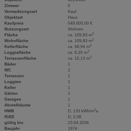
Zimmer
5
Vermarktungsart
Kauf
Objektart
Haus
Kaufpreis
549.000,00 €
Nutzungsart
Wohnen
2
Fläche
ca. 109,83 m
2
Wohnfläche
ca. 109,83 m
2
Kellerfläche
ca. 68,94 m
2
Loggiafläche
ca. 8,25 m
2
Terrassenfläche
ca. 15,13 m
Bäder
1
WC
2
Terrassen
1
Loggien
1
Keller
1
Gärten
1
Garagen
1
Abstellräume
1
2
HWB
D, 133 kWh/m
a
fGEE
D, 2,08
gültig bis
23.04.2036
Baujahr
1974