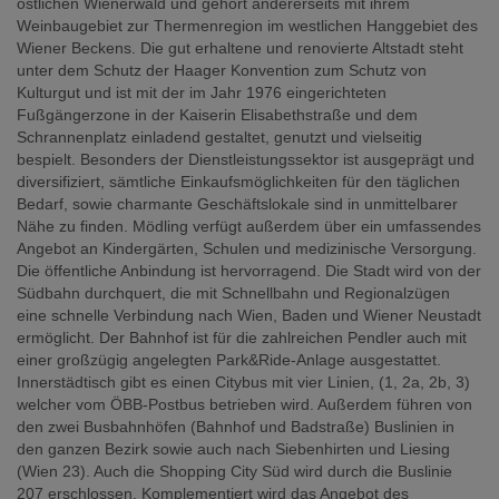
östlichen Wienerwald und gehört andererseits mit ihrem
Weinbaugebiet zur Thermenregion im westlichen Hanggebiet des
Wiener Beckens. Die gut erhaltene und renovierte Altstadt steht
unter dem Schutz der Haager Konvention zum Schutz von
Kulturgut und ist mit der im Jahr 1976 eingerichteten
Fußgängerzone in der Kaiserin Elisabethstraße und dem
Schrannenplatz einladend gestaltet, genutzt und vielseitig
bespielt. Besonders der Dienstleistungssektor ist ausgeprägt und
diversifiziert, sämtliche Einkaufsmöglichkeiten für den täglichen
Bedarf, sowie charmante Geschäftslokale sind in unmittelbarer
Nähe zu finden. Mödling verfügt außerdem über ein umfassendes
Angebot an Kindergärten, Schulen und medizinische Versorgung.
Die öffentliche Anbindung ist hervorragend. Die Stadt wird von der
Südbahn durchquert, die mit Schnellbahn und Regionalzügen
eine schnelle Verbindung nach Wien, Baden und Wiener Neustadt
ermöglicht. Der Bahnhof ist für die zahlreichen Pendler auch mit
einer großzügig angelegten Park&Ride-Anlage ausgestattet.
Innerstädtisch gibt es einen Citybus mit vier Linien, (1, 2a, 2b, 3)
welcher vom ÖBB-Postbus betrieben wird. Außerdem führen von
den zwei Busbahnhöfen (Bahnhof und Badstraße) Buslinien in
den ganzen Bezirk sowie auch nach Siebenhirten und Liesing
(Wien 23). Auch die Shopping City Süd wird durch die Buslinie
207 erschlossen. Komplementiert wird das Angebot des