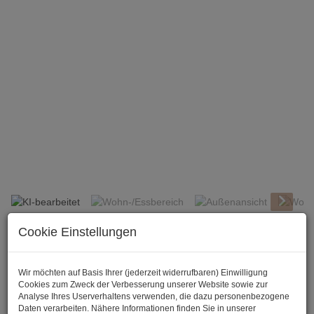
KI-bearbeitet
Cookie Einstellungen
Beschreibung
Familienidyll - traumhaftes Reihenhaus mit Garten!
Wir möchten auf Basis Ihrer (jederzeit widerrufbaren) Einwilligung
Cookies zum Zweck der Verbesserung unserer Website sowie zur
Besonders für Familien geeignet liegt diese phantastische
Analyse Ihres Userverhaltens verwenden, die dazu personenbezogene
Immobilie in einer wundervoll grünen Umgebung und dennoch
Daten verarbeiten. Nähere Informationen finden Sie in unserer