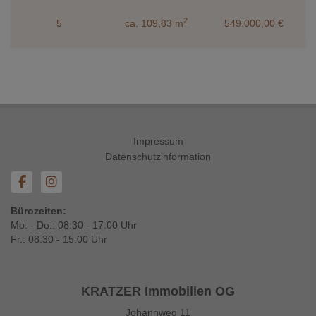
2
5
ca. 109,83 m
549.000,00 €
Impressum
Datenschutzinformation
Bürozeiten:
Mo. - Do.: 08:30 - 17:00 Uhr
Fr.: 08:30 - 15:00 Uhr
KRATZER Immobilien OG
Johannweg 11