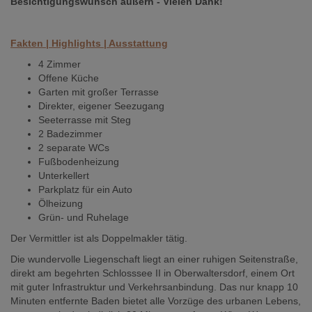
Besichtigungswunsch äußern - Vielen Dank!
Fakten | Highlights | Ausstattung
4 Zimmer
Offene Küche
Garten mit großer Terrasse
Direkter, eigener Seezugang
Seeterrasse mit Steg
2 Badezimmer
2 separate WCs
Fußbodenheizung
Unterkellert
Parkplatz für ein Auto
Ölheizung
Grün- und Ruhelage
Der Vermittler ist als Doppelmakler tätig.
Die wundervolle Liegenschaft liegt an einer ruhigen Seitenstraße,
direkt am begehrten Schlosssee II in Oberwaltersdorf, einem Ort
mit guter Infrastruktur und Verkehrsanbindung. Das nur knapp 10
Minuten entfernte Baden bietet alle Vorzüge des urbanen Lebens,