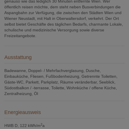
genauso wie das lediglich 30 Minuten entfernte Wien. Wer
öffentlich reisen möchte, dem steht neben Busverbindungen die
Aspangbahn zur Verfügung, die zwischen den Städten Wien und
Wiener Neustadt, mit Halt in Oberwaltersdorf, verkehrt. Der Ort
selbst bietet Geschäfte des täglichen Bedarfs, charmante Lokale,
schulische und medizinische Versorgung sowie diverse
Freizeitangebote.
Ausstattung
Badewanne
Doppel- / Mehrfachverglasung
Dusche
Einbauküche
Fliesen
Fußbodenheizung
Getrennte Toiletten
Gäste-WC
Parkett
Parkplatz
Räume veränderbar
Seeblick
Südostbalkon / -terrasse
Toilette
Wohnküche / offene Küche
Zentralheizung
Öl
Energieausweis
2
HWB
D, 122 kWh/m
a