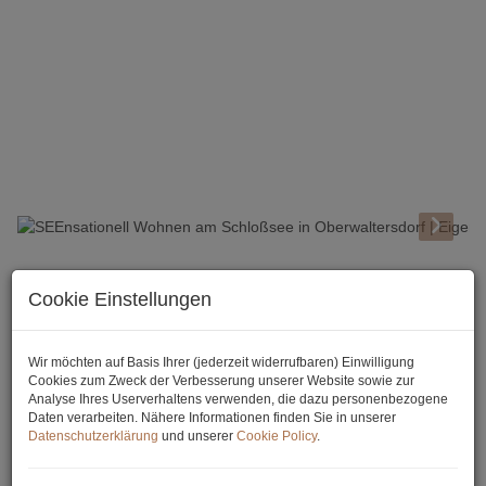
Beschreibung
Cookie Einstellungen
Der Traum vom Haus am See!
Wir möchten auf Basis Ihrer (jederzeit widerrufbaren) Einwilligung
Besonders für Familien und Paare geeignet liegt diese
Cookies zum Zweck der Verbesserung unserer Website sowie zur
einzigartige Immobilie direkt am See, in einer wundervoll grünen
Analyse Ihres Userverhaltens verwenden, die dazu personenbezogene
Umgebung. Das 1989 errichtete Einfamilienhaus besticht neben
Daten verarbeiten. Nähere Informationen finden Sie in unserer
der erstklassigen und grandiosen Lage durch eine durchdachte
Datenschutzerklärung
und unserer
Cookie Policy
.
und gemütliche Raumaufteilung. Das Wohnhaus weist eine
Fläche von ca. 112 m² verteilt auf zwei Ebenen auf und bietet