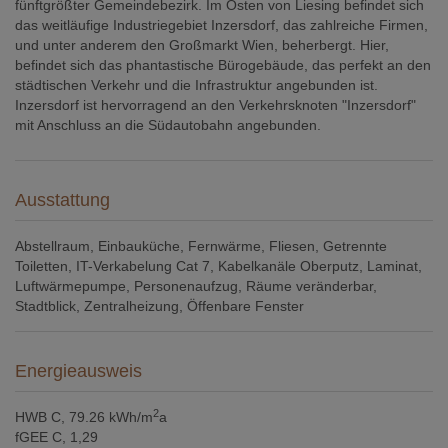
fünftgrößter Gemeindebezirk. Im Osten von Liesing befindet sich
das weitläufige Industriegebiet Inzersdorf, das zahlreiche Firmen,
und unter anderem den Großmarkt Wien, beherbergt. Hier,
befindet sich das phantastische Bürogebäude, das perfekt an den
städtischen Verkehr und die Infrastruktur angebunden ist.
Inzersdorf ist hervorragend an den Verkehrsknoten "Inzersdorf"
mit Anschluss an die Südautobahn angebunden.
Ausstattung
Abstellraum
Einbauküche
Fernwärme
Fliesen
Getrennte
Toiletten
IT-Verkabelung Cat 7
Kabelkanäle Oberputz
Laminat
Luftwärmepumpe
Personenaufzug
Räume veränderbar
Stadtblick
Zentralheizung
Öffenbare Fenster
Energieausweis
2
HWB
C, 79.26 kWh/m
a
fGEE
C, 1,29