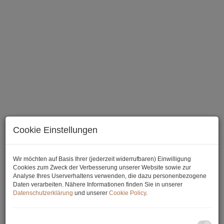
Raum 1/Beispiel Verkaufsraum
Cookie Einstellungen
Beschreibung
Wir möchten auf Basis Ihrer (jederzeit widerrufbaren) Einwilligung
Cookies zum Zweck der Verbesserung unserer Website sowie zur
Analyse Ihres Userverhaltens verwenden, die dazu personenbezogene
Gewerbefläche in angesagter Lage!
Daten verarbeiten. Nähere Informationen finden Sie in unserer
Datenschutzerklärung
und unserer
Cookie Policy
.
Das schöne Bürogebäude befindet sich im bekannten
Gewerbegebiet von Inzersdorf in Wien, gut angebunden an die
städtische Infrastruktur und durch den Verkehrsknoten