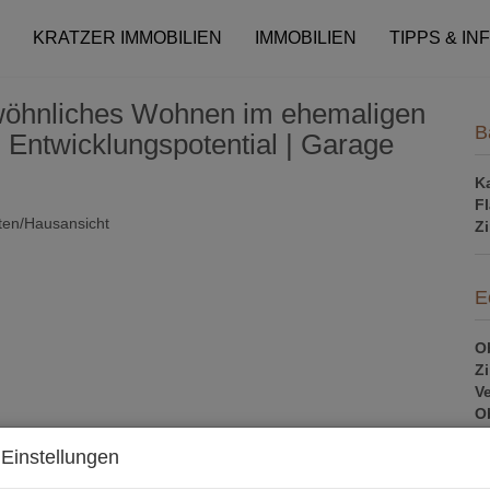
KRATZER IMMOBILIEN
IMMOBILIEN
TIPPS & IN
ewöhnliches Wohnen im ehemaligen
B
 Entwicklungspotential | Garage
K
F
Z
E
Ob
Z
V
Ob
K
Einstellungen
N
F