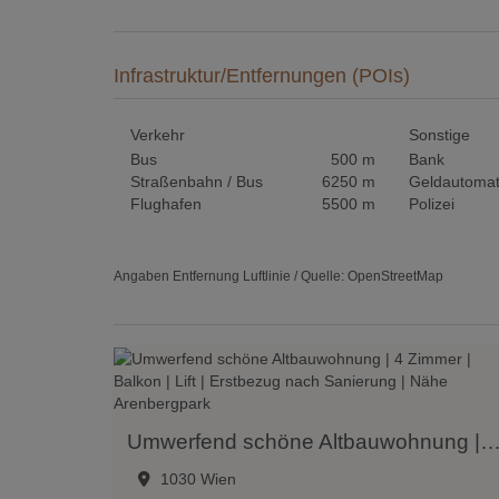
Infrastruktur/Entfernungen (POIs)
Verkehr
Sonstige
Bus
500 m
Bank
Straßenbahn / Bus
6250 m
Geldautoma
Flughafen
5500 m
Polizei
Angaben Entfernung Luftlinie / Quelle: OpenStreetMap
Umwerfend schöne Altbauwohnung | 4 Zimmer | Balkon | Lift | Erstbezug nach Sanierung | Nähe A
1030 Wien