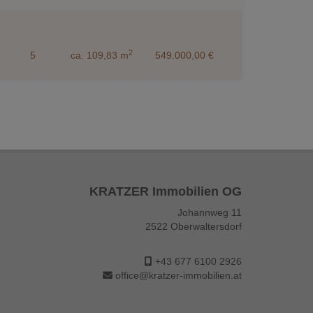
2
5
ca. 109,83 m
549.000,00 €
KRATZER Immobilien OG
Johannweg 11
2522 Oberwaltersdorf
+43 677 6100 2926
office@kratzer-immobilien.at