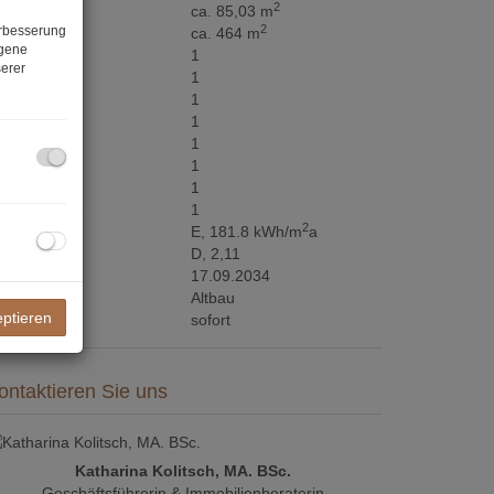
2
ohnfläche
ca. 85,03 m
2
erbesserung
rundfläche
ca. 464 m
ogene
äder
1
erer
C
1
errassen
1
ellplätze
1
ller
1
ärten
1
aragen
1
bstellräume
1
2
WB
E, 181.8 kWh/m
a
GEE
D, 2,11
ltig bis
17.09.2034
auart
Altbau
eptieren
eziehbar
sofort
ontaktieren Sie uns
Katharina Kolitsch, MA. BSc.
Geschäftsführerin & Immobilienberaterin