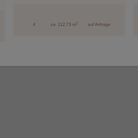
2
4
ca. 112,73 m
auf Anfrage