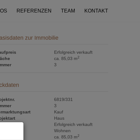
FOS
REFERENZEN
TEAM
KONTAKT
asisdaten zur Immobilie
aufpreis
Erfolgreich verkauft
2
läche
ca. 85,03 m
immer
3
ckdaten
jektnr.
6819/331
immer
3
ermarktungsart
Kauf
jektart
Haus
aufpreis
Erfolgreich verkauft
utzungsart
Wohnen
2
läche
ca. 85,03 m