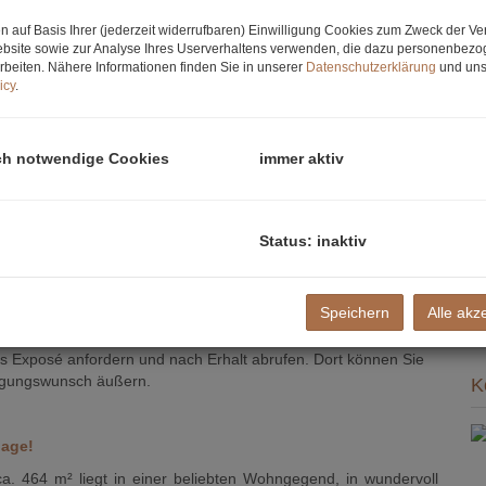
W
n auf Basis Ihrer (jederzeit widerrufbaren) Einwilligung Cookies zum Zweck der V
G
bsite sowie zur Analyse Ihres Userverhaltens verwenden, die dazu personenbez
B
rbeiten. Nähere Informationen finden Sie in unserer
Datenschutzerklärung
und uns
W
icy
.
T
St
Ke
ch notwendige Cookies
immer aktiv
G
G
n/Hausansicht
A
H
Status: inaktiv
f
gü
B
Speichern
Alle akz
B
as Exposé anfordern und nach Erhalt abrufen. Dort können Sie
tigungswunsch äußern.
K
lage!
. 464 m² liegt in einer beliebten Wohngegend, in wundervoll