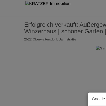
Erfolgreich verkauft: Außerg
Winzerhaus | schöner Garten |
2522 Oberwaltersdorf
, Bahnstraße
Cookie 