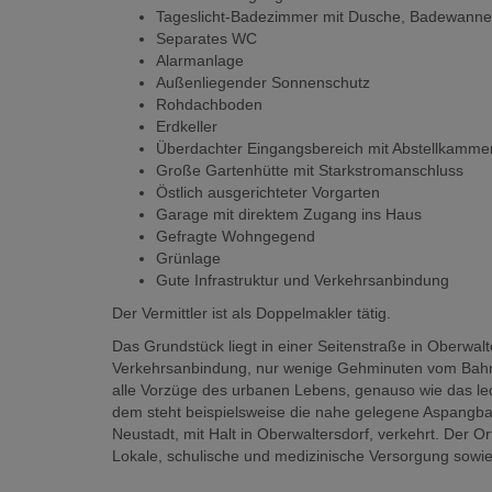
Tageslicht-Badezimmer mit Dusche, Badewann
Separates WC
Alarmanlage
Außenliegender Sonnenschutz
Rohdachboden
Erdkeller
Überdachter Eingangsbereich mit Abstellkamme
Große Gartenhütte mit Starkstromanschluss
Östlich ausgerichteter Vorgarten
Garage mit direktem Zugang ins Haus
Gefragte Wohngegend
Grünlage
Gute Infrastruktur und Verkehrsanbindung
Der Vermittler ist als Doppelmakler tätig.
Das Grundstück liegt in einer Seitenstraße in Oberwalte
Verkehrsanbindung, nur wenige Gehminuten vom Bahnho
alle Vorzüge des urbanen Lebens, genauso wie das ledi
dem steht beispielsweise die nahe gelegene Aspangba
Neustadt, mit Halt in Oberwaltersdorf, verkehrt. Der O
Lokale, schulische und medizinische Versorgung sowie