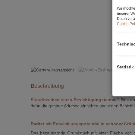
Wir möchte
unserer We
Daten vera
Cookie Pol
Technis
Garte
Statistik
Beschreibung
Sie wünschen einen Besichtigungstermin?
Bitte d
dann die genaue Adresse einsehen und einen Besich
Rarität mit Entwicklungspotential in schöner Grün
Das bezaubernde Grundstück mit einer Fläche von ca