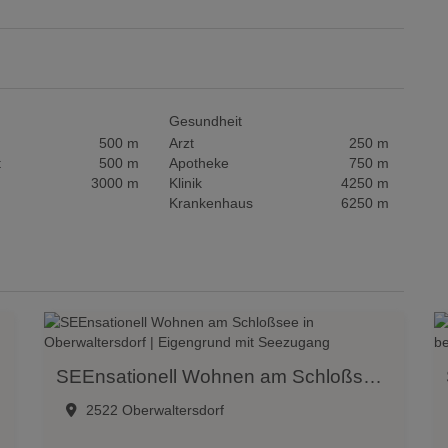
Gesundheit
500 m
Arzt
250 m
t
500 m
Apotheke
750 m
3000 m
Klinik
4250 m
Krankenhaus
6250 m
SEEnsationell Wohnen am Schloßsee in Oberwaltersdorf | Eigengrund mit Seezugang
renbergpark
2522 Oberwaltersdorf