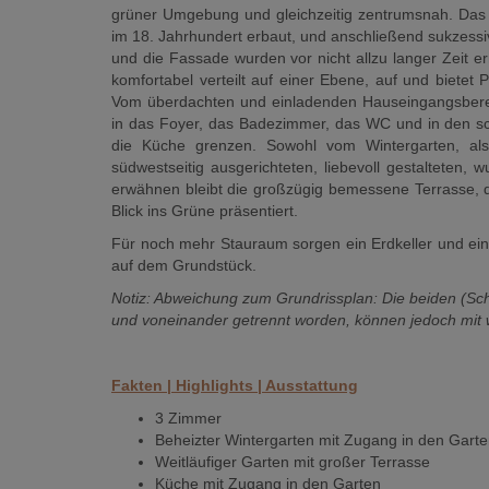
grüner Umgebung und gleichzeitig zentrumsnah. Das 
im 18. Jahrhundert erbaut, und anschließend sukzessi
und die Fassade wurden vor nicht allzu langer Zeit e
komfortabel verteilt auf einer Ebene, auf und bietet 
Vom überdachten und einladenden Hauseingangsbere
in das Foyer, das Badezimmer, das WC und in den sc
die Küche grenzen. Sowohl vom Wintergarten, 
südwestseitig ausgerichteten, liebevoll gestalteten,
erwähnen bleibt die großzügig bemessene Terrasse, d
Blick ins Grüne präsentiert.
Für noch mehr Stauraum sorgen ein Erdkeller und ein
auf dem Grundstück.
Notiz: Abweichung zum Grundrissplan: Die beiden (Sc
und voneinander getrennt worden, können jedoch mit
Fakten | Highlights | Ausstattung
3 Zimmer
Beheizter Wintergarten mit Zugang in den Garte
Weitläufiger Garten mit großer Terrasse
Küche mit Zugang in den Garten