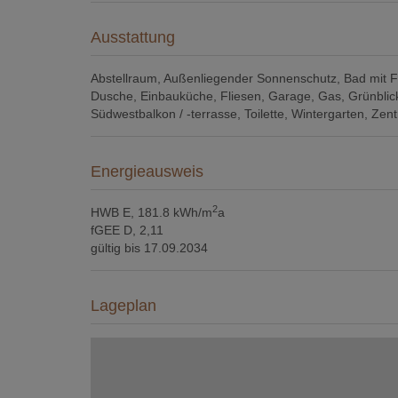
Ausstattung
Abstellraum
Außenliegender Sonnenschutz
Bad mit F
Dusche
Einbauküche
Fliesen
Garage
Gas
Grünblic
Südwestbalkon / -terrasse
Toilette
Wintergarten
Zent
Energieausweis
2
HWB
E, 181.8 kWh/m
a
fGEE
D, 2,11
gültig bis
17.09.2034
Lageplan