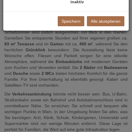
inaktiv
einer Fläche von ca.
198 m²
alles, was das Herz begehrt. Mit
4
Zimmern
ist genügend Platz für Ihre Familie und das Leben, das
Sie sich wünschen. Die Wohnung wurde modernisiert und
überzeugt durch eine durchdachte Raumaufteilung und
zentral
Speichern
Alle akzeptieren
begehbare Zimmer
. Der Wohn-/Essbereich sowie 2
Schlafzimmer sind östlich ausgerichtet, mit Blick in den Garten.
Genießen Sie entspannte Stunden auf Ihrer eigenen großen ca.
83 m² Terrasse
und im
Garten
mit ca.
400 m²
, während Sie den
herrlichen
Grünblick
bewundern. Die Ausstattung lässt keine
Wünsche offen: Fliesen und Parkett sorgen für eine stilvolle
Atmosphäre, während die
Einbauküche
mit modernen Geräten
zum Kochen und Verweilen einlädt. Die
2 Bäder
mit
Badewanne
und
Dusche
sowie
2 WCs
bieten höchsten Komfort für die ganze
Familie. Für Ihre Unterhaltung ist ebenfalls gesorgt: Kabel- und
Satelliten-TV sind vorhanden.
Die
Verkehrsanbindung
könnte nicht besser sein: Bus, U-Bahn,
Straßenbahn sowie ein Bahnhof und Autobahnanschluss sind in
unmittelbarer Nähe. So erreichen Sie schnell und bequem alle
wichtigen Punkte in Wien. In der Umgebung finden Sie alles, was
Sie benötigen: Arzt, Klinik, Schule, Kindergarten, Universität und
Supermärkte sind nur wenige Minuten entfernt. Diese Lage ist
perfekt für Familien, die Wert auf eine gute Infrastruktur legen.