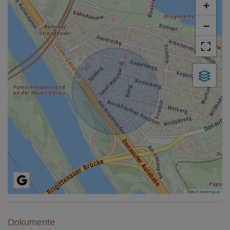
+
−
Tiles ©
basemap.at
Dokumente