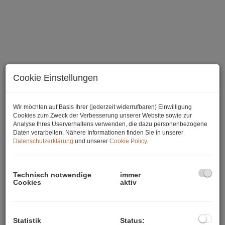
Cookie Einstellungen
Wir möchten auf Basis Ihrer (jederzeit widerrufbaren) Einwilligung
Terrasse und Garten
Cookies zum Zweck der Verbesserung unserer Website sowie zur
Analyse Ihres Userverhaltens verwenden, die dazu personenbezogene
Daten verarbeiten. Nähere Informationen finden Sie in unserer
Datenschutzerklärung
und unserer
Cookie Policy
.
Beschreibung
Technisch notwendige
immer
Cookies
aktiv
Moderne Gartenwohnung mit Grünblick in 1210 Wien – Ideal
für Familien!
Diese großzügige Gartenwohnung im Erdgeschoss bietet auf
Statistik
Status: