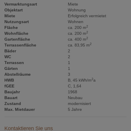
Vermarktungsart
Miete
Objektart
Wohnung
Miete
Erfolgreich vermietet
Nutzungsart
Wohnen
2
Fläche
ca. 200 m
2
Wohnfläche
ca. 200 m
2
Gartenfläche
ca. 400 m
2
Terrassenfläche
ca. 83,95 m
Bäder
2
WC
2
Terrassen
1
Gärten
1
Abstellräume
3
2
HWB
B, 45 kWh/m
a
fGEE
C, 1,64
Baujahr
1968
Bauart
Neubau
Zustand
modernisiert
Max. Mietdauer
5 Jahre
Kontaktieren Sie uns