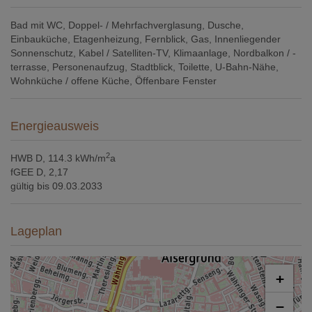
Bad mit WC
Doppel- / Mehrfachverglasung
Dusche
Einbauküche
Etagenheizung
Fernblick
Gas
Innenliegender
Sonnenschutz
Kabel / Satelliten-TV
Klimaanlage
Nordbalkon / -
terrasse
Personenaufzug
Stadtblick
Toilette
U-Bahn-Nähe
Wohnküche / offene Küche
Öffenbare Fenster
Energieausweis
2
HWB
D, 114.3 kWh/m
a
fGEE
D, 2,17
gültig bis
09.03.2033
Lageplan
+
−