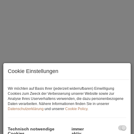
Beispielbild
Cookie Einstellungen
Wir möchten auf Basis Ihrer (jederzeit widerrufbaren) Einwilligung
Cookies zum Zweck der Verbesserung unserer Website sowie zur
Analyse Ihres Userverhaltens verwenden, die dazu personenbezogene
Beschreibung
Daten verarbeiten. Nähere Informationen finden Sie in unserer
Datenschutzerklärung
und unserer
Cookie Policy
.
Sie wünschen einen Besichtigungstermin?
Bitte das Exposé
anfordern und nach Erhalt abrufen. Dort können Sie dann die
genaue Adresse einsehen und einen Besichtigungswunsch
Technisch notwendige
immer
Cookies
aktiv
äußern.
Telefonisch
werden
keine Besichtigungstermine