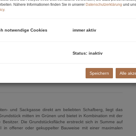
E
rbeiten. Nähere Informationen finden Sie in unserer
Datenschutzerklärung
und uns
B
icy
.
K
ch notwendige Cookies
immer aktiv
Status: inaktiv
Speichern
Alle akz
iten- und Sackgasse direkt am beliebten Schafberg, liegt das
 Grundstück mitten im Grünen und bietet in Kombination mit der
e Besitzer. Die Grundstücksfläche erstreckt sich in Summe auf
 in offener oder gekuppelter Bauweise mit einer maximalen