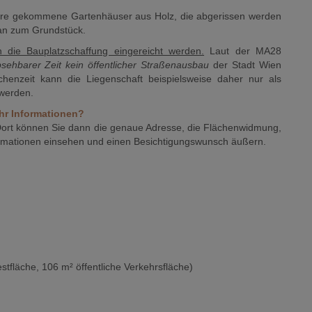
Jahre gekommene Gartenhäuser aus Holz, die abgerissen werden
an zum Grundstück.
n die Bauplatzschaffung eingereicht werden.
Laut der MA28
bsehbarer Zeit kein öffentlicher Straßenausbau
der Stadt Wien
chenzeit kann die Liegenschaft beispielsweise daher nur als
 werden.
hr Informationen?
 Dort können Sie dann die genaue Adresse, die Flächenwidmung,
formationen einsehen und einen Besichtigungswunsch äußern.
tfläche, 106 m² öffentliche Verkehrsfläche)