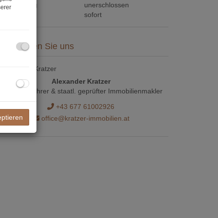
rschließung
unerschlossen
erer
eziehbar
sofort
ontaktieren Sie uns
Alexander Kratzer
Lage
Geschäftsführer & staatl. geprüfter Immobilienmakler
+43 677 61002926
eptieren
office@kratzer-immobilien.at