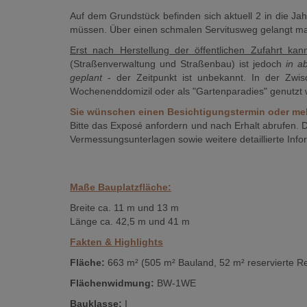
Auf dem Grundstück befinden sich aktuell 2 in die 
müssen. Über einen schmalen Servitusweg gelangt m
Erst nach Herstellung der öffentlichen Zufahrt kan
(Straßenverwaltung und Straßenbau) ist jedoch
in a
geplant
- der Zeitpunkt ist unbekannt. In der Zwis
Wochenenddomizil oder als "Gartenparadies" genutzt
Sie wünschen einen Besichtigungstermin oder me
Bitte das Exposé anfordern und nach Erhalt abrufen.
Vermessungsunterlagen sowie weitere detaillierte In
Maße Bauplatzfläche:
Breite ca. 11 m und 13 m
Länge ca. 42,5 m und 41 m
Fakten & Highlights
Fläche:
663 m² (505 m² Bauland, 52 m² reservierte Res
Flächenwidmung:
BW-1WE
Bauklasse:
I