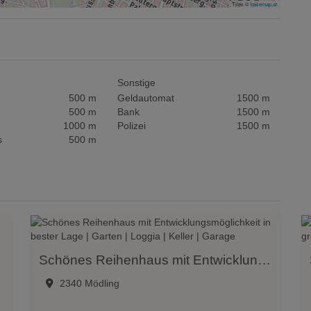
Tiles ©
basemap.at
Sonstige
500 m
Geldautomat
1500 m
500 m
Bank
1500 m
1000 m
Polizei
1500 m
s
500 m
Schönes Reihenhaus mit Entwicklungsmöglichkeit in bester Lage | Garten | Loggia | Keller | Garage
2340 Mödling