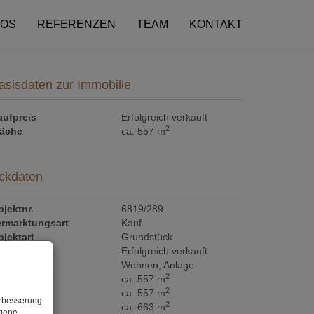
FOS
REFERENZEN
TEAM
KONTAKT
asisdaten zur Immobilie
aufpreis
Erfolgreich verkauft
2
läche
ca. 557 m
ckdaten
jektnr.
6819/289
ermarktungsart
Kauf
jektart
Grundstück
aufpreis
Erfolgreich verkauft
utzungsart
Wohnen
Anlage
2
läche
ca. 557 m
2
utzfläche
ca. 557 m
erbesserung
2
rundfläche
ca. 663 m
ogene