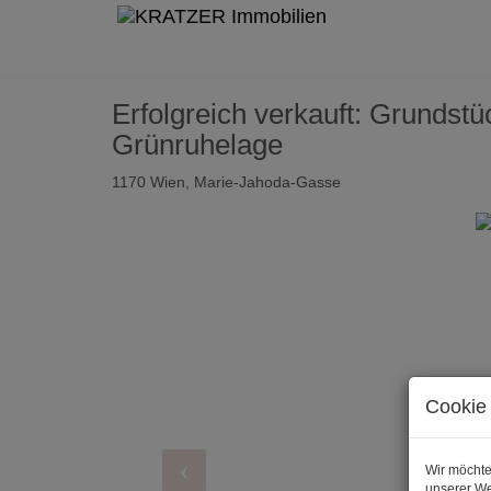
Erfolgreich verkauft: Grunds
Grünruhelage
1170 Wien
, Marie-Jahoda-Gasse
Cookie 
Wir möchte
unserer We