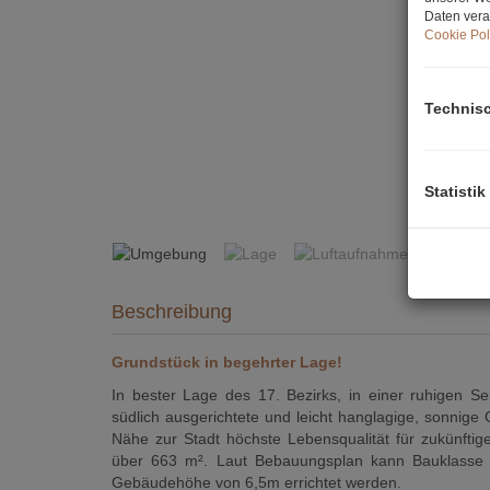
Daten vera
Cookie Pol
Technis
Umgebung
Statistik
Beschreibung
Grundstück in begehrter Lage!
In bester Lage des 17. Bezirks, in einer ruhigen Se
südlich ausgerichtete und leicht hanglagige, sonnige
Nähe zur Stadt höchste Lebensqualität für zukünftig
über 663 m². Laut Bebauungsplan kann Bauklasse I
Gebäudehöhe von 6,5m errichtet werden.