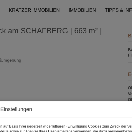
KRATZER IMMOBILIEN
IMMOBILIEN
TIPPS & IN
tück am SCHAFBERG | 663 m² |
B
K
F
E
Ob
V
Ob
K
Einstellungen
N
F
N
n auf Basis Ihrer (jederzeit widerrufbaren) Einwilligung Cookies zum Zweck der V
G
bsite sowie zur Analyse Ihres Userverhaltens verwenden, die dazu personenbez