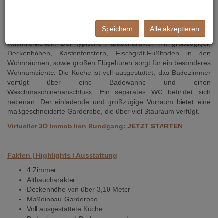
Dann ist diese 4-Zimmer Altbauwohnung mit ca. 105 m² im 9.
Wiener Gemeindebezirk genau die richtige für Sie! Die im 2.
Liftstock liegende Wohnung besticht durch eine praktische
Speichern
Alle akzeptieren
Raumaufteilung sowie durch sehr helle, offene und gemütliche
Räumlichkeiten. Der typische Altbaucharakter mit großzügigen
Deckenhöhen, Kastenfenstern, Fischgrät-Fußboden in den
Wohnräumen, sowie großen Flügeltüren sorgt für ein besonderes
Wohnambiente. Die Küche ist voll ausgestattet, das Badezimmer
verfügt über eine Badewanne und einen
Waschmaschinenanschluss. Ein separates WC befindet sich
nebenan. Der einladende und großzügige Vorraum bietet eine
maßgeschneiderte Garderobe, die über viel Stauraum verfügt.
Virtueller 3D Immobilien Rundgang:
JETZT STARTEN
Fakten | Highlights | Ausstattung
4 Zimmer
Altbaucharakter
Deckenhöhe von über 3,10 Meter
Maßeinbau-Garderobe
Voll ausgestattete Küche