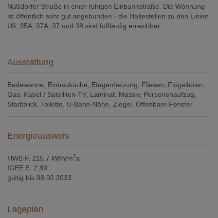
Nußdorfer Straße in einer ruhigen Einbahnstraße. Die Wohnung
ist öffentlich sehr gut angebunden - die Haltestellen zu den Linien
U6, 35A, 37A, 37 und 38 sind fußläufig erreichbar.
Ausstattung
Badewanne
Einbauküche
Etagenheizung
Fliesen
Flügeltüren
Gas
Kabel / Satelliten-TV
Laminat
Massiv
Personenaufzug
Stadtblick
Toilette
U-Bahn-Nähe
Ziegel
Öffenbare Fenster
Energieausweis
2
HWB
F, 215.7 kWh/m
a
fGEE
E, 2,89
gültig bis
08.02.2033
Lageplan