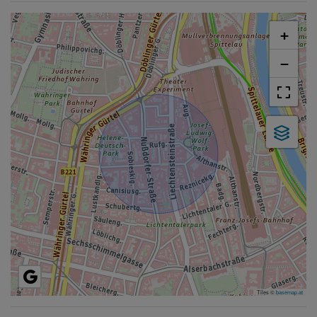
+
−
Tiles ©
basemap.at