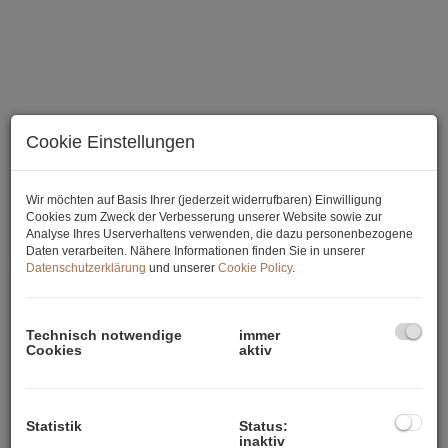
Cookie Einstellungen
Wir möchten auf Basis Ihrer (jederzeit widerrufbaren) Einwilligung
Cookies zum Zweck der Verbesserung unserer Website sowie zur
Zimmer 3
Analyse Ihres Userverhaltens verwenden, die dazu personenbezogene
Daten verarbeiten. Nähere Informationen finden Sie in unserer
Datenschutzerklärung
und unserer
Cookie Policy
.
Technisch notwendige
immer
Beschreibung
Cookies
aktiv
Sie lieben es, zentral zu wohnen und schätzen die
hervorragende Infrastruktur und Verkehrsanbindung der
Statistik
Status:
Stadt?
inaktiv