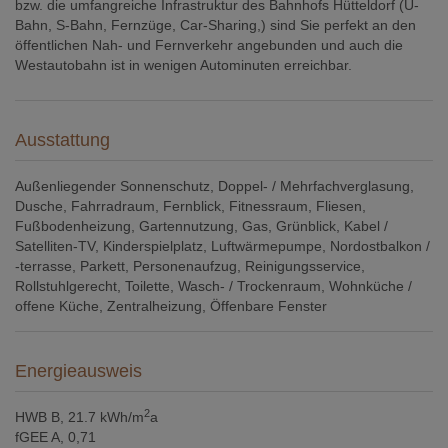
bzw. die umfangreiche Infrastruktur des Bahnhofs Hütteldorf (U-
Bahn, S-Bahn, Fernzüge, Car-Sharing,) sind Sie perfekt an den
öffentlichen Nah- und Fernverkehr angebunden und auch die
Westautobahn ist in wenigen Autominuten erreichbar.
Ausstattung
Außenliegender Sonnenschutz
Doppel- / Mehrfachverglasung
Dusche
Fahrradraum
Fernblick
Fitnessraum
Fliesen
Fußbodenheizung
Gartennutzung
Gas
Grünblick
Kabel /
Satelliten-TV
Kinderspielplatz
Luftwärmepumpe
Nordostbalkon /
-terrasse
Parkett
Personenaufzug
Reinigungsservice
Rollstuhlgerecht
Toilette
Wasch- / Trockenraum
Wohnküche /
offene Küche
Zentralheizung
Öffenbare Fenster
Energieausweis
2
HWB
B, 21.7 kWh/m
a
fGEE
A, 0,71