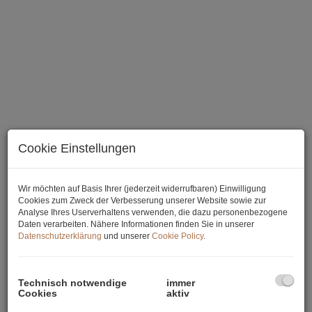
Cookie Einstellungen
Wohn-/Essbereich
Wir möchten auf Basis Ihrer (jederzeit widerrufbaren) Einwilligung
Cookies zum Zweck der Verbesserung unserer Website sowie zur
Analyse Ihres Userverhaltens verwenden, die dazu personenbezogene
Daten verarbeiten. Nähere Informationen finden Sie in unserer
Beschreibung
Datenschutzerklärung
und unserer
Cookie Policy
.
Sie wünschen einen Besichtigungstermin oder mehr
Technisch notwendige
immer
Informationen?
Bitte das Exposé anfordern und nach Erhalt
Cookies
aktiv
abrufen. Dort können Sie dann die genaue Adresse, weitere
Informationen einsehen und einen Besichtigungswunsch äußern.