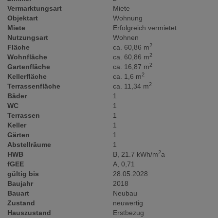
Vermarktungsart
Miete
Objektart
Wohnung
Miete
Erfolgreich vermietet
Nutzungsart
Wohnen
2
Fläche
ca. 60,86 m
2
Wohnfläche
ca. 60,86 m
2
Gartenfläche
ca. 16,87 m
2
Kellerfläche
ca. 1,6 m
2
Terrassenfläche
ca. 11,34 m
Bäder
1
WC
1
Terrassen
1
Keller
1
Gärten
1
Abstellräume
1
2
HWB
B, 21.7 kWh/m
a
fGEE
A, 0,71
gültig bis
28.05.2028
Baujahr
2018
Bauart
Neubau
Zustand
neuwertig
Hauszustand
Erstbezug