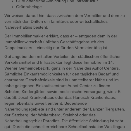
Gute öffentliche Anbindung und Infrastruktur
Grünruhelage
Wir weisen darauf hin, dass zwischen dem Vermittler und dem zu
vermittelnden Dritten ein familiäres oder wirtschaftliches
Naheverhältnis besteht.
Der Immobilienmakler erklärt, dass er – entgegen dem in der
Immobilienwirtschaft üblichen Geschäftsgebrauch des
Doppelmaklers – einseitig nur für den Vermieter tätig ist.
Gut angebunden mit allen Vorteilen der städtischen öffentlichen
Verkehrsmittel und Infrastruktur liegt diese Immobilie im 14.
Wiener Gemeindebezirk, ganz in der Nähe des Auhof Centers.
Sämtliche Einkaufsmöglichkeiten für den täglichen Bedarf und
charmante Geschäftslokale sind in unmittelbarer Nähe und im
nahe gelegenen Einkaufszentrum Auhof Center zu finden.
Schulen, Kindergärten sowie medizinische Versorgung, wie z.B.
das St. Josef Krankenhaus oder das Hanusch Krankenhaus,
liegen ebenfalls unweit entfernt. Bedeutende
Naherholungsgebiete sind unter anderem der Lainzer Tiergarten,
der Satzberg, der Wolfersberg, Steinhof oder das
Naherholungsgebiet Paradies. Die öffentliche Anbindung ist sehr
gut. Durch die schnell erreichbare Schnellbahnstation Weidlingau