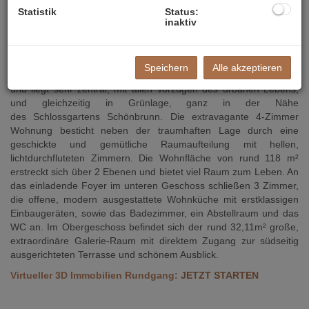
Statistik
Status:
inaktiv
Modern Wohnen in Top-Lage!
Die traumhaft schöne Dachgeschoss-Maisonette befindet sich im
Speichern
Alle akzeptieren
Dachgeschoss eines wunderschönen Altbau-Mehrparteienhauses
und liegt sehr zentral, mit allen Vorzügen des urbanen Lebens,
und gleichzeitig in Grünlage, ganz in der Nähe
des Schlossgartens Schönbrunn. Die extravagante 4-Zimmer
Wohnung besticht neben der traumhaften Lage durch eine
geschickte und gemütliche Raumaufteilung mit hellen,
lichtdurchfluteten Zimmern. Die Wohnfläche von rund 118 m²
erstreckt sich über 2 Ebenen und bietet viel Raum zum Leben. An
das einladende Foyer im unteren Geschoss schließen 3 Zimmer,
die offene, modern ausgestattete Wohnküche mit erstklassigen
Einbaugeräten, sowie das Badezimmer, ein Abstellraum und das
WC an. Im Obergeschoss befindet sich der rund 32,11m² große,
extraordinäre Galerie-Raum mit direktem Zugang zur südseitig
ausgerichteten Terrasse und schönem Ausblick.
Virtueller 3D Immobilien Rundgang:
JETZT STARTEN