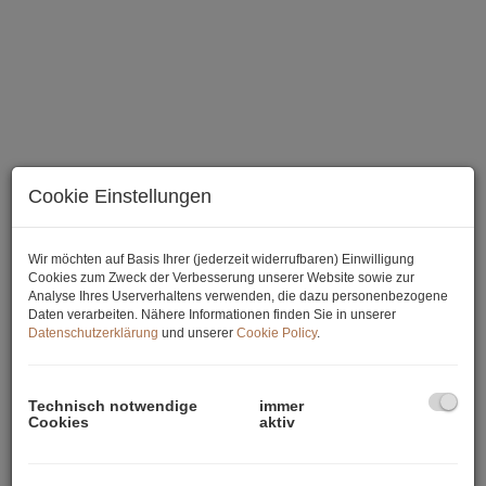
Cookie Einstellungen
Essbereich
Wir möchten auf Basis Ihrer (jederzeit widerrufbaren) Einwilligung
Cookies zum Zweck der Verbesserung unserer Website sowie zur
Analyse Ihres Userverhaltens verwenden, die dazu personenbezogene
Daten verarbeiten. Nähere Informationen finden Sie in unserer
Datenschutzerklärung
und unserer
Cookie Policy
.
Beschreibung
Technisch notwendige
immer
Sie wünschen einen Besichtigungstermin oder mehr
Cookies
aktiv
Informationen?
Bitte das Exposé anfordern und nach Erhalt
abrufen. Dort können Sie dann die genaue Adresse, weitere
Informationen einsehen und einen Besichtigungswunsch äußern.