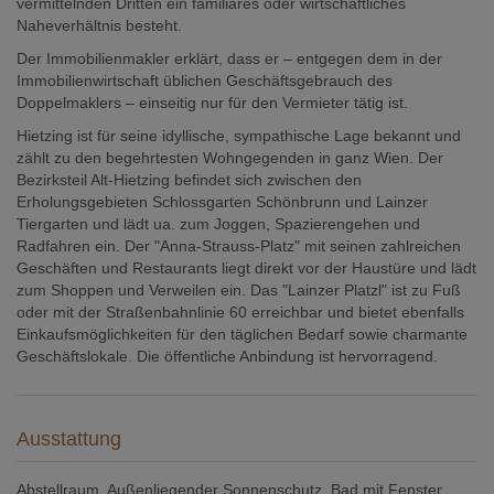
vermittelnden Dritten ein familiäres oder wirtschaftliches
Naheverhältnis besteht.
Der Immobilienmakler erklärt, dass er – entgegen dem in der
Immobilienwirtschaft üblichen Geschäftsgebrauch des
Doppelmaklers – einseitig nur für den Vermieter tätig ist.
Hietzing ist für seine idyllische, sympathische Lage bekannt und
zählt zu den begehrtesten Wohngegenden in ganz Wien. Der
Bezirksteil Alt-Hietzing befindet sich zwischen den
Erholungsgebieten Schlossgarten Schönbrunn und Lainzer
Tiergarten und lädt ua. zum Joggen, Spazierengehen und
Radfahren ein. Der "Anna-Strauss-Platz" mit seinen zahlreichen
Geschäften und Restaurants liegt direkt vor der Haustüre und lädt
zum Shoppen und Verweilen ein. Das "Lainzer Platzl" ist zu Fuß
oder mit der Straßenbahnlinie 60 erreichbar und bietet ebenfalls
Einkaufsmöglichkeiten für den täglichen Bedarf sowie charmante
Geschäftslokale. Die öffentliche Anbindung ist hervorragend.
Ausstattung
Abstellraum
Außenliegender Sonnenschutz
Bad mit Fenster