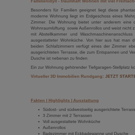
Familienidyll - traumhaft Wohnen mit viel Freifläch
Besonders für Familien geeignet liegt diese phant
moderne Wohnung liegt im Erdgeschoss eines Mehrpa
Zimmer. Die Wohnung bietet unter anderem eine dur
Wohnraumlüftung sowie Außenrollos und weist nicht z
mit Abstellkammer und Waschmaschinenanschluss s
ausgestatteter Wohnküche. Von hier aus hat man d
beiden Schlafzimmern verfügt eines der Zimmer eben
ausgerichteten Terrasse, die zum Entspannen und V
Dusche ist nebenan zu finden.
Ein zur Wohnung gehörender Tiefgaragen-Stellplatz kos
Virtueller 3D Immobilien Rundgang:
JETZT START
Fakten | Highlights | Ausstattung
Südost- und südwestseitig ausgerichtete Terra
3 Zimmer mit 2 Terrassen
Voll ausgestattete Wohnküche
Außenrollos
Badezimmer mit Eckbadewanne und Dusche