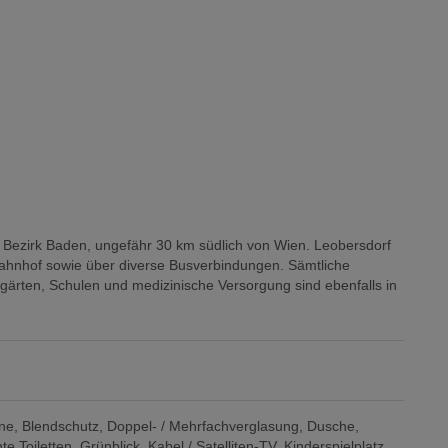
m Bezirk Baden, ungefähr 30 km südlich von Wien. Leobersdorf
 Bahnhof sowie über diverse Busverbindungen. Sämtliche
rgärten, Schulen und medizinische Versorgung sind ebenfalls in
ne
Blendschutz
Doppel- / Mehrfachverglasung
Dusche
te Toiletten
Grünblick
Kabel / Satelliten-TV
Kinderspielplatz