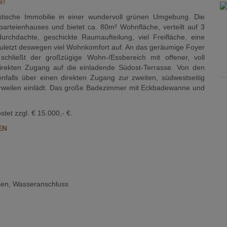
e!
astische Immobilie in einer wundervoll grünen Umgebung. Die
rteienhauses und bietet ca. 80m² Wohnfläche, verteilt auf 3
chdachte, geschickte Raumaufteilung, viel Freifläche, eine
uletzt deswegen viel Wohnkomfort auf. An das geräumige Foyer
chließt der großzügige Wohn-/Essbereich mit offener, voll
irekten Zugang auf die einladende Südost-Terrasse. Von den
falls über einen direkten Zugang zur zweiten, südwestseitig
erweilen einlädt. Das große Badezimmer mit Eckbadewanne und
tet zzgl. € 15.000,- €.
EN
ssen, Wasseranschluss