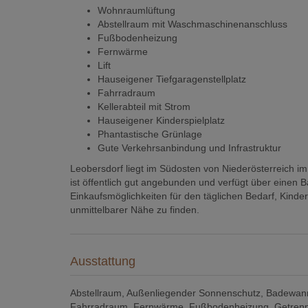
Wohnraumlüftung
Abstellraum mit Waschmaschinenanschluss
Fußbodenheizung
Fernwärme
Lift
Hauseigener Tiefgaragenstellplatz
Fahrradraum
Kellerabteil mit Strom
Hauseigener Kinderspielplatz
Phantastische Grünlage
Gute Verkehrsanbindung und Infrastruktur
Leobersdorf liegt im Südosten von Niederösterreich i
ist öffentlich gut angebunden und verfügt über einen
Einkaufsmöglichkeiten für den täglichen Bedarf, Kinde
unmittelbarer Nähe zu finden.
Ausstattung
Abstellraum
Außenliegender Sonnenschutz
Badewan
Fahrradraum
Fernwärme
Fußbodenheizung
Getrenn