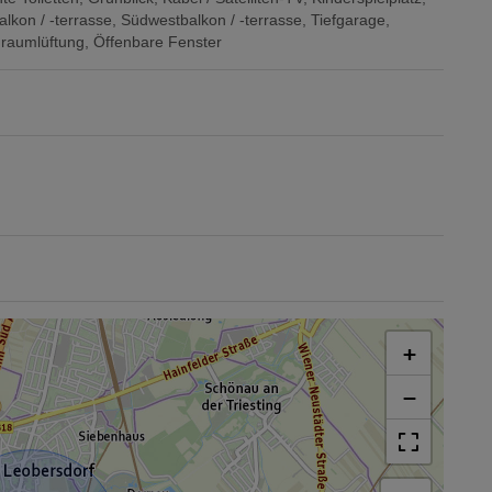
lkon / -terrasse
Südwestbalkon / -terrasse
Tiefgarage
nraumlüftung
Öffenbare Fenster
+
−