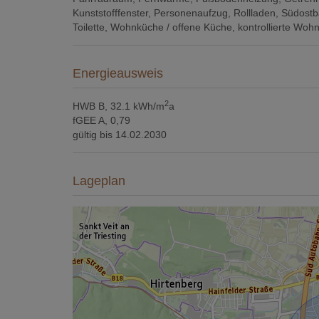
Kunststofffenster
Personenaufzug
Rollladen
Südostba
Toilette
Wohnküche / offene Küche
kontrollierte Woh
Energieausweis
2
HWB
B, 32.1 kWh/m
a
fGEE
A, 0,79
gültig bis
14.02.2030
Lageplan