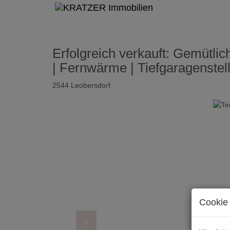
Erfolgreich verkauft: Gemütlic
| Fernwärme | Tiefgaragenstel
2544 Leobersdorf
Cookie 