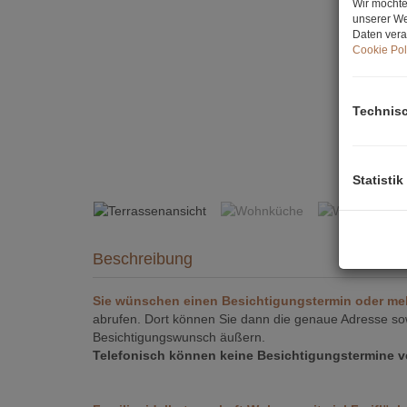
Wir möchte
unserer We
Daten vera
Cookie Pol
Technis
Terrassenansicht
Statistik
Beschreibung
Sie wünschen einen Besichtigungstermin oder me
abrufen. Dort können Sie dann die genaue Adresse sow
Besichtigungswunsch äußern.
Telefonisch können keine Besichtigungstermine 