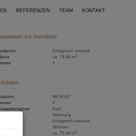
FOS
REFERENZEN
TEAM
KONTAKT
asisdaten zur Immobilie
aufpreis
Erfolgreich verkauft
2
läche
ca. 79,48 m
immer
3
ckdaten
jektnr.
6819/187
immer
3
ermarktungsart
Kauf
jektart
Wohnung
aufpreis
Erfolgreich verkauft
utzungsart
Wohnen
2
läche
ca. 79,48 m