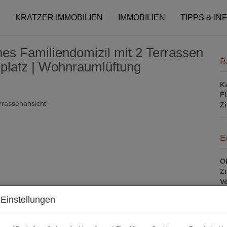
KRATZER IMMOBILIEN
IMMOBILIEN
TIPPS & IN
hes Familiendomizil mit 2 Terrassen
B
lplatz | Wohnraumlüftung
K
F
Z
E
Ob
Z
V
Ob
Einstellungen
K
N
F